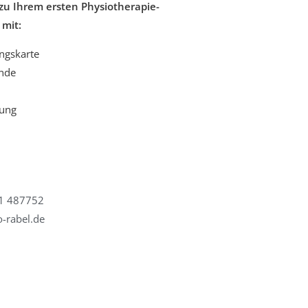
 zu Ihrem ersten Physiotherapie-
 mit:
ungskarte
unde
ung
21 487752
-rabel.de