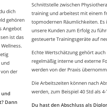
Schnittstelle zwischen Physiother
du dich
training und arbeitest mit einem 
ld ­gehören
topmodernen Räumlichkeiten. Es i
tes Angebot
unsere Kunden zum Erfolg zu führe
sen ist das
gesteuerte Trainingsgeräte auf n
d Wellness.
Echte Wertschätzung gehört auch
etig
regelmäßig interne und externe Fo
e und
werden von der Praxis übernomm
 von der
Die Arbeitszeiten können nach Abs
werden, zum Beispiel 40 Std als 4
t und
it? Dann
Du hast den Abschluss als Diplo