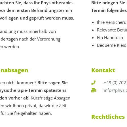
achten Sie, dass Ihr Physiotherapie-
Bitte bringen Sie
vor dem ersten Behandlungstermin
Termin folgendes
 vorliegen und geprüft werden muss.
Ihre Versicher
Relevante Bef
handlung muss innerhalb von
Ein Handtuch
nder­tagen nach der Verordnung
Bequeme Kleid
n werden.
inabsagen
Kontakt
nen nicht kommen?
Bitte sagen Sie
+49 (0) 70
hysiotherapie-Termin spätestens
info@physio
den vorher ab!
Kurzfristige Absagen
n wir Ihnen privat, da wir die Zeit
 für Sie freigehalten haben.
Rechtliches