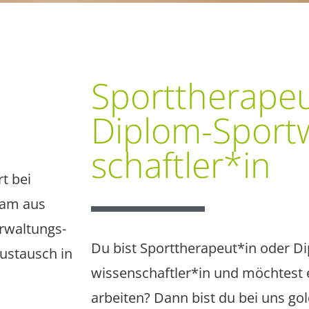
Sport­therapeu
Diplom-Sport­
schaftler*in
t bei
Team aus
erwaltungs­
Du bist Sporttherapeut*in oder D
ustausch in
wissenschaftler*in und möchtest e
arbeiten? Dann bist du bei uns gold