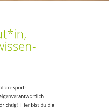
t*in,
wissen­
iplom-Sport­
igen­verantwortlich
richtig! Hier bist du die