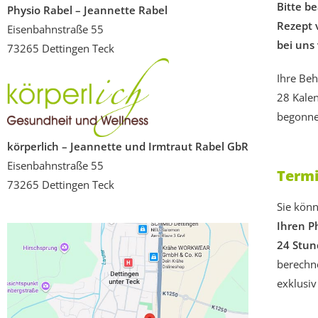
Bitte be
Physio Rabel – Jeannette Rabel
Rezept 
Eisenbahnstraße 55
bei uns
73265 Dettingen Teck
Ihre Be
28 Kale
begonne
körperlich – Jeannette und Irmtraut Rabel GbR
Eisenbahnstraße 55
Term
73265 Dettingen Teck
Sie kön
Ihren P
24 Stun
berechne
exklusiv